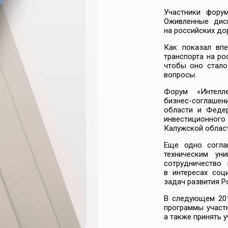
Участники фору
Оживленные дис
на российских до
Как показал вп
транспорта на ро
чтобы оно стало
вопросы.
Форум «Интелл
бизнес-соглашен
области и Феде
инвестиционног
Калужской област
Еще одно согл
техническим ун
сотрудничество 
в интересах
соц
задач развития 
В следующем 20
программы участ
а также принять 