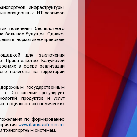
ранспортной
инфраструктуры.
я инновационных
ИТ-сервисов
тив появления беспилотного
ане большое будущее. Однако,
 решить
нормативно-правовые
лощадкой для заключения
е. Правительство Калужской
рениях в сфере реализации
ого
полигона на территории
-дорожным
государственным
». Соглашение регулирует
нологий, продуктов и услуг
ных
социально-экономических
 пожелания по формированию
оприятия
www.itsrussiaforum.ru
,
м транспортным системам.