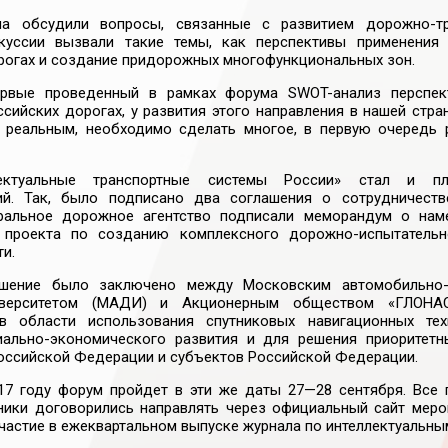
ма обсудили вопросы, связанные с развитием
дорожно-т
куссии вызвали такие темы, как перспективы применени
рогах и создание придорожных многофункциональных зон.
ервые проведенный в рамках форума
SWOT-анализ
перспек
ссийских дорогах, у развития этого направления в нашей стр
 реальным, необходимо сделать многое, в первую очередь
ектуальные транспортные системы России» стал и п
ий
. Так, было подписано два соглашения о сотрудничеств
ральное дорожное агентство подписали меморандум о наме
о проекта по созданию комплексного
дорожно-испытательн
и.
ашение было заключено между Московским
автомобильно
иверситетом (МАДИ) и Акционерным обществом «ГЛОНАСС
в области использования спутниковых навигационных тех
иально-экономического
развития и для решения приоритет
Российской Федерации и субъектов Российской Федерации.
17 году форум пройдет в эти же даты
27—28 сентября
. Все
ники договорились направлять через официальный сайт мер
участие в ежеквартальном выпуске журнала по интеллектуальны