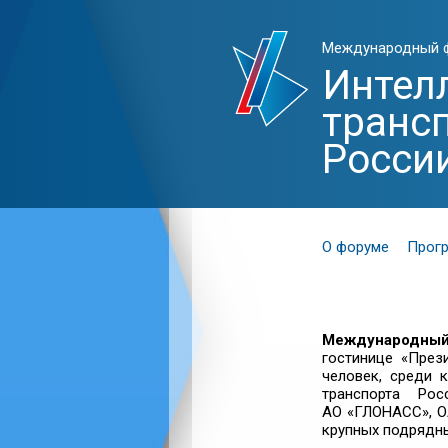
Международный 
Интел
транс
Росси
О форуме
Прог
Международный
гостинице
«През
человек, среди 
транспорта Рос
АО «ГЛОНАСС»
,
О
крупных подрядны